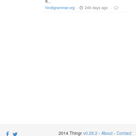
में...
249 days ago
hindigrammar.org
-
-
2014 Thingr
v0.29.2
-
About
-
Contact